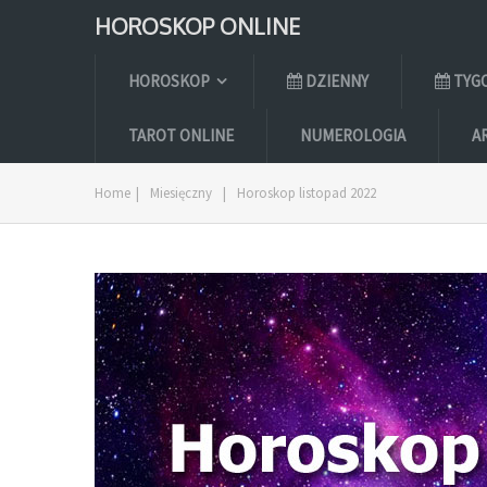
HOROSKOP ONLINE
HOROSKOP
DZIENNY
TYG
TAROT ONLINE
NUMEROLOGIA
A
Home
|
Miesięczny
|
Horoskop listopad 2022