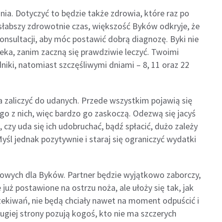
ia. Dotyczyć to będzie także zdrowia, które raz po
słabszy zdrowotnie czas, większość Byków odkryje, że
konsultacji, aby móc postawić dobrą diagnozę. Byki nie
zeka, zanim zaczną się prawdziwie leczyć. Twoimi
iki, natomiast szczęśliwymi dniami – 8, 11 oraz 22
 zaliczyć do udanych. Przede wszystkim pojawią się
go z nich, więc bardzo go zaskoczą. Odezwą się jacyś
 czy uda się ich udobruchać, bądź spłacić, dużo zależy
śl jednak pozytywnie i staraj się ograniczyć wydatki
owych dla Byków. Partner będzie wyjątkowo zaborczy,
 już postawione na ostrzu noża, ale ułoży się tak, jak
ekiwań, nie będą chciały nawet na moment odpuścić i
rugiej strony pozują kogoś, kto nie ma szczerych