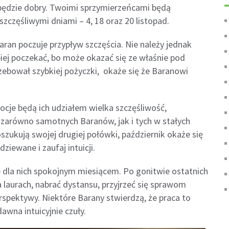
 będzie dobry. Twoimi sprzymierzeńcami będą
zczęśliwymi dniami – 4, 18 oraz 20 listopad.
ran poczuje przypływ szczęścia. Nie należy jednak
piej poczekać, bo może okazać się ze właśnie pod
zebował szybkiej pożyczki, okaże się że Baranowi
cje będą ich udziałem wielka szczęśliwość,
 zarówno samotnych Baranów, jak i tych w stałych
szukują swojej drugiej połówki, październik okaże się
ziewane i zaufaj intuicji.
e dla nich spokojnym miesiącem. Po gonitwie ostatnich
 laurach, nabrać dystansu, przyjrzeć się sprawom
spektywy. Niektóre Barany stwierdzą, że praca to
dawna intuicyjnie czuły.