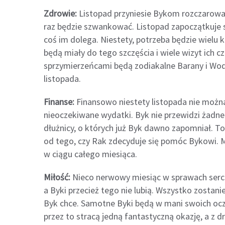
Zdrowie:
Listopad przyniesie Bykom rozczarowan
raz będzie szwankować. Listopad zapoczątkuje 
coś im dolega. Niestety, potrzeba będzie wielu 
będą miały do tego szczęścia i wiele wizyt ich c
sprzymierzeńcami będą zodiakalne Barany i Wodn
listopada.
Finanse:
Finansowo niestety listopada nie można
nieoczekiwane wydatki. Byk nie przewidzi żadne
dłużnicy, o których już Byk dawno zapomniał. To,
od tego, czy Rak zdecyduje się pomóc Bykowi. My
w ciągu całego miesiąca.
Miłość:
Nieco nerwowy miesiąc w sprawach serc
a Byki przecież tego nie lubią. Wszystko zostanie
Byk chce. Samotne Byki będą w mani swoich ocz
przez to stracą jedną fantastyczną okazję, a z d