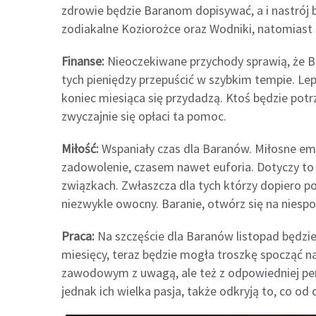
zdrowie będzie Baranom dopisywać, a i nastrój
zodiakalne Koziorożce oraz Wodniki, natomiast s
Finanse:
Nieoczekiwane przychody sprawią, że Ba
tych pieniędzy przepuścić w szybkim tempie. Le
koniec miesiąca się przydadzą. Ktoś będzie potr
zwyczajnie się opłaci ta pomoc.
Miłość:
Wspaniały czas dla Baranów. Miłosne emo
zadowolenie, czasem nawet euforia. Dotyczy to
związkach. Zwłaszcza dla tych którzy dopiero po
niezwykle owocny. Baranie, otwórz się na niespod
Praca:
Na szczęście dla Baranów listopad będzi
miesięcy, teraz będzie mogła troszkę spocząć na
zawodowym z uwagą, ale też z odpowiedniej per
jednak ich wielka pasja, także odkryją to, co od 