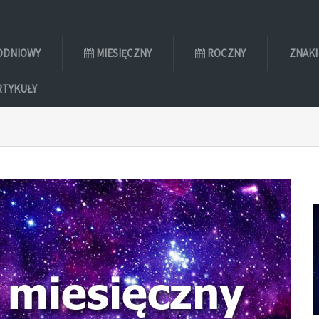
ODNIOWY
MIESIĘCZNY
ROCZNY
ZNAKI
RTYKUŁY