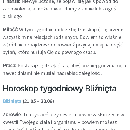
Finanse:
Niewykluczone, że pojawi się jakiś powód do
zadowolenia, a może nawet dumy z siebie lub kogoś
bliskiego!
Miłość:
W tym tygodniu dobrze będzie skupić się przede
wszystkim na relacjach rodzinnych. Bowiem to właśnie
wśród nich znajdziesz odpowiedź przynajmniej na część
pytań, które nurtują Cię od pewnego czasu.
Praca:
Postaraj się działać tak, abyś później godzinami, a
nawet dniami nie musiał nadrabiać zaległości.
Horoskop tygodniowy Bliźnięta
Bliźnięta
(21.05 – 20.06)
Zdrowie:
Ten tydzień przyniesie Ci pewne zaskoczenie w
kwestii Twojego ciała i organizmu – bowiem możesz
zauważyć, bądź odczuć coś, co dotychczas umykało